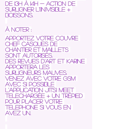
De 13h à 14h - action de 
surligner l'(in)visible + 
boissons.
À noter :
Apportez votre couvre 
chef casques de 
chantier et maillets 
sont autorisés.
Des revues d'art et Karine 
apportera les 
surligneurs mauves.
Venez avec votre gsm 
avec si possible 
l'application JITSI MEET 
telechargée + un trépied 
pour placer votre 
telephone si vous en 
avez un.