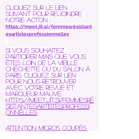
Cliquez sur le lien 
suivant pour rejoindre 
notre acton :
https://meet.jit.si/femmesrésistant
esartistesprofessionnelles
Si vous souhaitez 
participer mais que vous 
êtes loin de la vieille 
chéchette ou du salon à 
Paris, cliquez sur lien 
pour nous retrouver 
avec votre revue et 
marqueur mauve.
https://meet.jit.si/femmesré
sistantesartistesprofessi
onnelles
Attention micros coupés 
car cec sera une action 