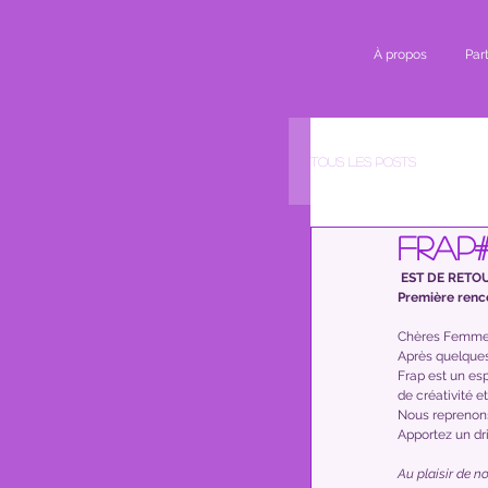
À propos
Par
Tous les posts
FRAP#
 EST DE RETOU
Première renco
Chères Femmes 
Après quelques 
Frap est un esp
de créativité e
Nous reprenons 
Apportez un dri
Au plaisir de no