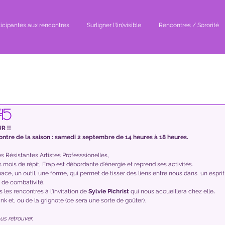
ticipantes aux rencontres
Surligner l'(in)visible
Rencontres / Sororité
15
R !! 
ntre de la saison : samedi 2 septembre de 14 heures à 18 heures.
Résistantes Artistes Professsionelles,
mois de répit, Frap est débordante d'énergie et reprend ses activités. 
ace, un outil, une forme, qui permet de tisser des liens entre nous dans  un esprit 
t de combativité. 
les rencontres à l'invitation de 
Sylvie Pichrist 
qui nous accueillera chez elle
.
nk et, ou de la grignote (ce sera une sorte de goûter). 
us retrouver.